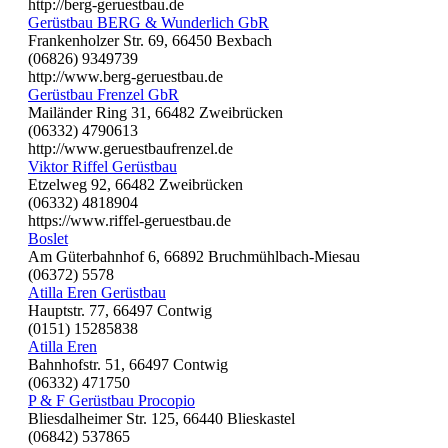
http://berg-geruestbau.de
Gerüstbau BERG & Wunderlich GbR
Frankenholzer Str. 69, 66450 Bexbach
(06826) 9349739
http://www.berg-geruestbau.de
Gerüstbau Frenzel GbR
Mailänder Ring 31, 66482 Zweibrücken
(06332) 4790613
http://www.geruestbaufrenzel.de
Viktor Riffel Gerüstbau
Etzelweg 92, 66482 Zweibrücken
(06332) 4818904
https://www.riffel-geruestbau.de
Boslet
Am Güterbahnhof 6, 66892 Bruchmühlbach-Miesau
(06372) 5578
Atilla Eren Gerüstbau
Hauptstr. 77, 66497 Contwig
(0151) 15285838
Atilla Eren
Bahnhofstr. 51, 66497 Contwig
(06332) 471750
P & F Gerüstbau Procopio
Bliesdalheimer Str. 125, 66440 Blieskastel
(06842) 537865