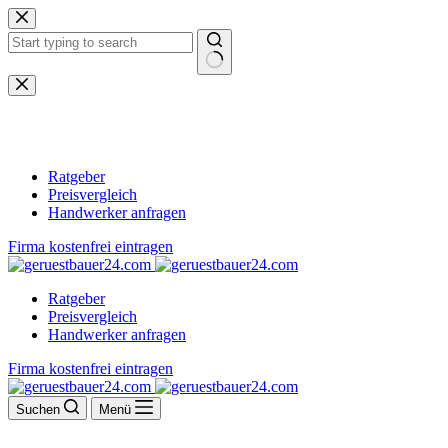
Zum
Inhalt
springen
Keine
Ergebnisse
Ratgeber
Preisvergleich
Handwerker anfragen
Firma kostenfrei eintragen
Ratgeber
Preisvergleich
Handwerker anfragen
Firma kostenfrei eintragen
Suchen
Menü