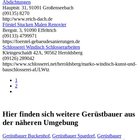
Abdichtungen
Hauptstr. 31, 91091 Großenseebach
(09135) 8270
http://www.reich-dach.de
Förstel Stucken Malen Renovier
Bergstr. 3, 91090 Effeltrich
(09133) 4799971
https://foerstel-gebaeudesanierungen.de
Schlosserei Windisch Schlosserarbeiten
Kleingeschaidt 42A, 90562 Heroldsberg
(09126) 289042
https://www.schlosserei.net/heroldsberg/marko-windisch-kunst-und-
bauschlosserei-aULWtz
1
2
Hier finden sich weitere Gerüstbauer aus
der näheren Umgebung
Gerüstbauer Buckenhof
,
Gerüstbauer Spardorf
,
Gerüstbauer