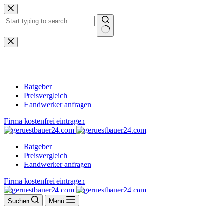
Zum
Inhalt
springen
Keine
Ergebnisse
Ratgeber
Preisvergleich
Handwerker anfragen
Firma kostenfrei eintragen
Ratgeber
Preisvergleich
Handwerker anfragen
Firma kostenfrei eintragen
Suchen
Menü