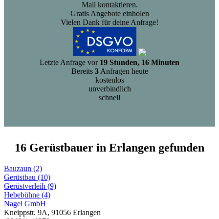
Mail kontaktieren.
Gratis Angebote einholen
Vielen Dank für deine Anfrage!
Letzte Anfrage vor
19 Stunden, 16 Minuten
Bereits
3
Anfragen heute
kostenlos
unverbindlich
schnell
16 Gerüstbauer in Erlangen gefunden
Bauzaun (2)
Gerüstbau (10)
Gerüstverleih (9)
Hebebühne (4)
Nagel GmbH
Kneippstr. 9A, 91056 Erlangen