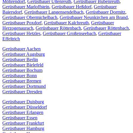
Möhrendorf
,
Gerüstbauer Uttenreuth
,
Gerüstbauer Bubenreuth
,
Gerüstbauer Marloffstein
,
Gerüstbauer Heßdorf
,
Gerüstbauer
Baiersdorf
,
Gerüstbauer Langensendelbach
,
Gerüstbauer Dormitz
,
Gerüstbauer Obermichelbach
,
Gerüstbauer Neunkirchen am Brand
,
Gerüstbauer Poxdorf
,
Gerüstbauer Kalchreuth
,
Gerüstbauer
Herzogenaurach
,
Gerüstbauer Röttenbach
,
Gerüstbauer Röttenbach
,
Gerüstbauer Hetzles
,
Gerüstbauer Großenseebach
,
Gerüstbauer
Effeltrich
Gerüstbauer Aachen
Gerüstbauer Augsburg
Gerüstbauer Berlin
Gerüstbauer Bielefeld
Gerüstbauer Bochum
Gerüstbauer Bonn
Gerüstbauer Bremen
Gerüstbauer Dortmund
Gerüstbauer Dresden
Gerüstbauer Duisburg
Gerüstbauer Düsseldorf
Gerüstbauer Erlangen
Gerüstbauer Essen
Gerüstbauer Frankfurt
Gerüstbauer Hamburg