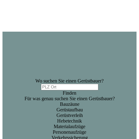
Wo suchen Sie einen Gerüstbauer?
Finden
Für was genau suchen Sie einen Gerüstbauer?
Bauzäune
Gerüstaufbau
Gerüstverleih
Hebetechnik
Materialaufzüge
Personenaufzüge
Verkehrssicherung