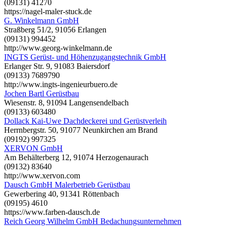
(09131) 41270
https://nagel-maler-stuck.de
G. Winkelmann GmbH
Straßberg 51/2, 91056 Erlangen
(09131) 994452
http://www.georg-winkelmann.de
INGTS Gerüst- und Höhenzugangstechnik GmbH
Erlanger Str. 9, 91083 Baiersdorf
(09133) 7689790
http://www.ingts-ingenieurbuero.de
Jochen Bartl Gerüstbau
Wiesenstr. 8, 91094 Langensendelbach
(09133) 603480
Dollack Kai-Uwe Dachdeckerei und Gerüstverleih
Herrnbergstr. 50, 91077 Neunkirchen am Brand
(09192) 997325
XERVON GmbH
Am Behälterberg 12, 91074 Herzogenaurach
(09132) 83640
http://www.xervon.com
Dausch GmbH Malerbetrieb Gerüstbau
Gewerbering 40, 91341 Röttenbach
(09195) 4610
https://www.farben-dausch.de
Reich Georg Wilhelm GmbH Bedachungsunternehmen