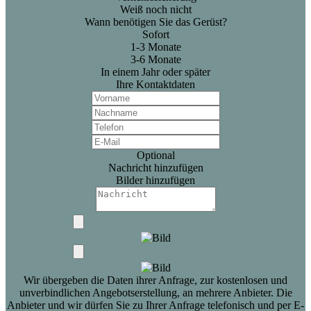
Weiß noch nicht
Wann benötigen Sie das Gerüst?
Sofort
1-3 Monate
3-6 Monate
In einem Jahr oder später
Ihre Kontaktdaten
Optional
Nachricht hinzufügen
Bilder hinzufügen
Wir übergeben die Daten ihrer Anfrage, zur kostenlosen und
unverbindlichen Angebotserstellung, an mehrere Anbieter. Die
Anbieter und wir dürfen Sie zu Ihrer Anfrage telefonisch und per E-