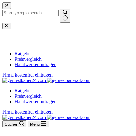
Zum
Inhalt
springen
Keine
Ergebnisse
Ratgeber
Preisvergleich
Handwerker anfragen
Firma kostenfrei eintragen
Ratgeber
Preisvergleich
Handwerker anfragen
Firma kostenfrei eintragen
Suchen
Menü