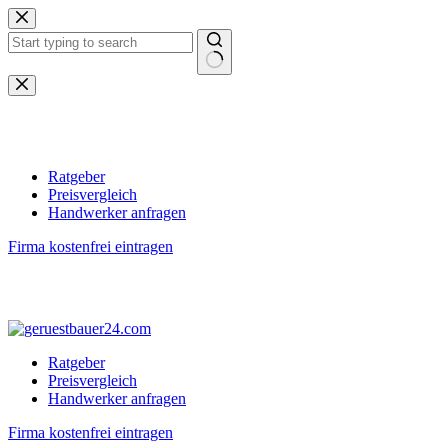
Zum
Inhalt
springen
Keine
Ergebnisse
Ratgeber
Preisvergleich
Handwerker anfragen
Firma kostenfrei eintragen
Ratgeber
Preisvergleich
Handwerker anfragen
Firma kostenfrei eintragen