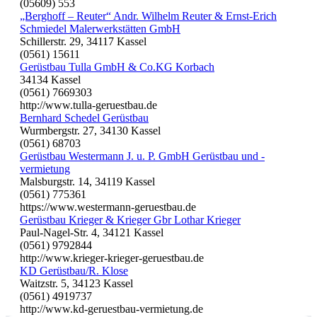
(05609) 553
„Berghoff – Reuter“ Andr. Wilhelm Reuter & Ernst-Erich
Schmiedel Malerwerkstätten GmbH
Schillerstr. 29, 34117 Kassel
(0561) 15611
Gerüstbau Tulla GmbH & Co.KG Korbach
34134 Kassel
(0561) 7669303
http://www.tulla-geruestbau.de
Bernhard Schedel Gerüstbau
Wurmbergstr. 27, 34130 Kassel
(0561) 68703
Gerüstbau Westermann J. u. P. GmbH Gerüstbau und -
vermietung
Malsburgstr. 14, 34119 Kassel
(0561) 775361
https://www.westermann-geruestbau.de
Gerüstbau Krieger & Krieger Gbr Lothar Krieger
Paul-Nagel-Str. 4, 34121 Kassel
(0561) 9792844
http://www.krieger-krieger-geruestbau.de
KD Gerüstbau/R. Klose
Waitzstr. 5, 34123 Kassel
(0561) 4919737
http://www.kd-geruestbau-vermietung.de