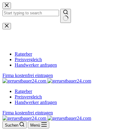
Zum
Inhalt
springen
Keine
Ergebnisse
Ratgeber
Preisvergleich
Handwerker anfragen
Firma kostenfrei eintragen
Ratgeber
Preisvergleich
Handwerker anfragen
Firma kostenfrei eintragen
Suchen
Menü