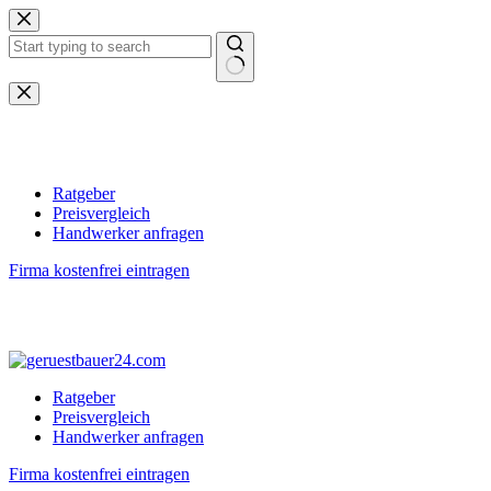
Zum
Inhalt
springen
Keine
Ergebnisse
Ratgeber
Preisvergleich
Handwerker anfragen
Firma kostenfrei eintragen
Ratgeber
Preisvergleich
Handwerker anfragen
Firma kostenfrei eintragen