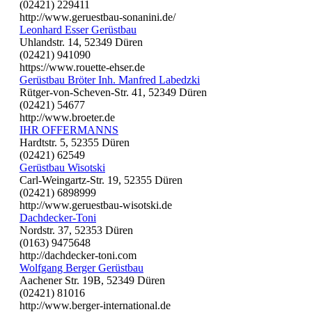
(02421) 229411
http://www.geruestbau-sonanini.de/
Leonhard Esser Gerüstbau
Uhlandstr. 14, 52349 Düren
(02421) 941090
https://www.rouette-ehser.de
Gerüstbau Bröter Inh. Manfred Labedzki
Rütger-von-Scheven-Str. 41, 52349 Düren
(02421) 54677
http://www.broeter.de
IHR OFFERMANNS
Hardtstr. 5, 52355 Düren
(02421) 62549
Gerüstbau Wisotski
Carl-Weingartz-Str. 19, 52355 Düren
(02421) 6898999
http://www.geruestbau-wisotski.de
Dachdecker-Toni
Nordstr. 37, 52353 Düren
(0163) 9475648
http://dachdecker-toni.com
Wolfgang Berger Gerüstbau
Aachener Str. 19B, 52349 Düren
(02421) 81016
http://www.berger-international.de