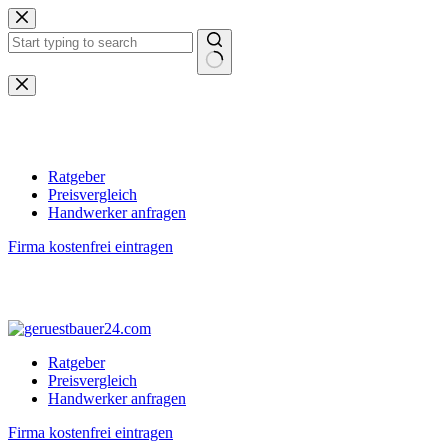
Zum
Inhalt
springen
Keine
Ergebnisse
Ratgeber
Preisvergleich
Handwerker anfragen
Firma kostenfrei eintragen
Ratgeber
Preisvergleich
Handwerker anfragen
Firma kostenfrei eintragen