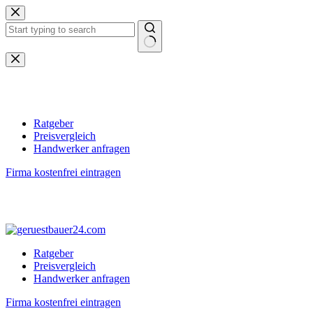
Zum
Inhalt
springen
Keine
Ergebnisse
Ratgeber
Preisvergleich
Handwerker anfragen
Firma kostenfrei eintragen
Ratgeber
Preisvergleich
Handwerker anfragen
Firma kostenfrei eintragen