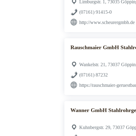
Limburgstr. 1, 73035 Göppi
(07161) 91415-0
http://www.scheurergmbh.de
Rauschmaier GmbH Stahlr
Wankelstr. 21, 73037 Göppi
(07161) 87232
https://rauschmaier-geruestba
Wanner GmbH Stahlrohrge
Kuhnbergstr. 29, 73037 Göp