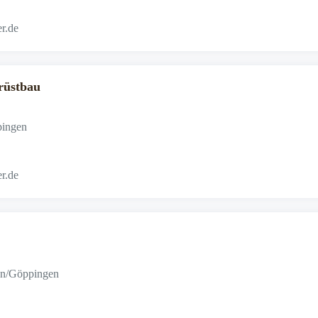
r.de
rüstbau
pingen
r.de
en/Göppingen