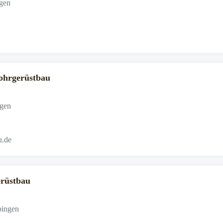
ngen
ohrgerüstbau
ngen
u.de
rüstbau
pingen