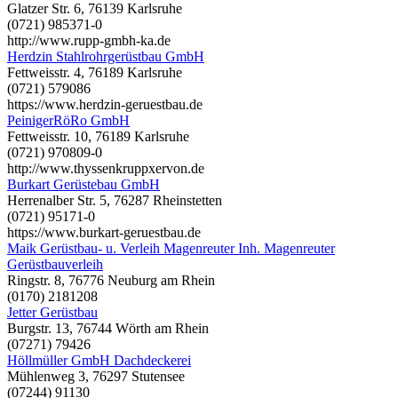
Glatzer Str. 6, 76139 Karlsruhe
(0721) 985371-0
http://www.rupp-gmbh-ka.de
Herdzin Stahlrohrgerüstbau GmbH
Fettweisstr. 4, 76189 Karlsruhe
(0721) 579086
https://www.herdzin-geruestbau.de
PeinigerRöRo GmbH
Fettweisstr. 10, 76189 Karlsruhe
(0721) 970809-0
http://www.thyssenkruppxervon.de
Burkart Gerüstebau GmbH
Herrenalber Str. 5, 76287 Rheinstetten
(0721) 95171-0
https://www.burkart-geruestbau.de
Maik Gerüstbau- u. Verleih Magenreuter Inh. Magenreuter
Gerüstbauverleih
Ringstr. 8, 76776 Neuburg am Rhein
(0170) 2181208
Jetter Gerüstbau
Burgstr. 13, 76744 Wörth am Rhein
(07271) 79426
Höllmüller GmbH Dachdeckerei
Mühlenweg 3, 76297 Stutensee
(07244) 91130