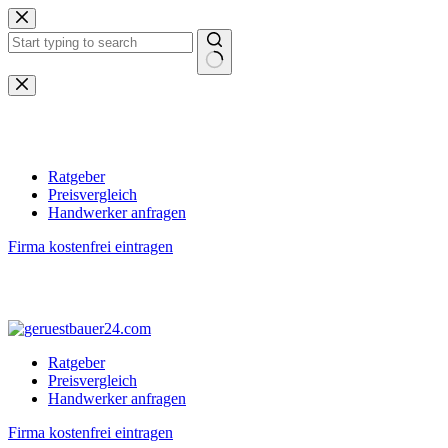
Zum
Inhalt
springen
Keine
Ergebnisse
Ratgeber
Preisvergleich
Handwerker anfragen
Firma kostenfrei eintragen
Ratgeber
Preisvergleich
Handwerker anfragen
Firma kostenfrei eintragen