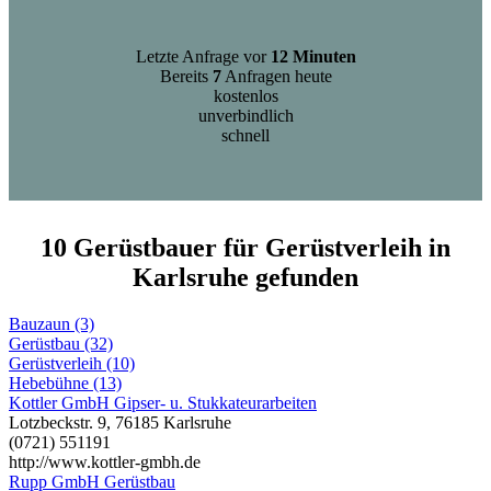
Letzte Anfrage vor
12 Minuten
Bereits
7
Anfragen heute
kostenlos
unverbindlich
schnell
10 Gerüstbauer für Gerüstverleih in
Karlsruhe gefunden
Bauzaun (3)
Gerüstbau (32)
Gerüstverleih (10)
Hebebühne (13)
Kottler GmbH Gipser- u. Stukkateurarbeiten
Lotzbeckstr. 9, 76185 Karlsruhe
(0721) 551191
http://www.kottler-gmbh.de
Rupp GmbH Gerüstbau