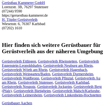
Gerüstbau Kammerer GmbH
Lorenzstr. 3B, 76297 Stutensee
(07244) 9590
https://geruestbau-kammerer.de
H. Töpfer Gerüstverleih
Wiesenstr. 6, 76307 Karlsbad
(07202) 1610
Hier finden sich weitere Gerüstbauer für
Gerüstverleih aus der näheren Umgebung
Gerüstverleih Ettlingen
,
Gerüstverleih Rheinstetten
,
Gerüstverleih
Eggenstein-Leopoldshafen
,
Gerüstverleih Neuburg am Rhein
,
Gerüstverleih Wörth am Rhein
,
Gerüstverleih Hagenbach
,
Gerüstverleih Weingarten/Baden
,
Gerüstverleih Durmersheim
,
Gerüstverleih Waldbronn
,
Gerüstverleih Pfinztal
,
Gerüstverleih Au
am Rhein
,
Gerüstverleih Stutensee
,
Gerüstverleih Karlsbad
,
Gerüstverleih Neupotz
,
Gerüstverleih Jockgrim
,
Gerüstverleih Berg
(Pfalz)
,
Gerüstverleih Bietigheim
,
Gerüstverleih Malsch/Karlsruhe
,
Gerüstverleih Leimersheim
,
Gerüstverleih Linkenheim-Hochstetten
Gerüstbauer Aachen