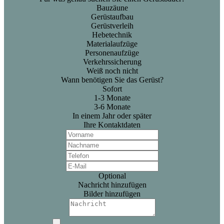
Bauzäune
Gerüstaufbau
Gerüstverleih
Hebetechnik
Materialaufzüge
Personenaufzüge
Verkehrssicherung
Weiß noch nicht
Wann benötigen Sie das Gerüst?
Sofort
1-3 Monate
3-6 Monate
In einem Jahr oder später
Ihre Kontaktdaten
Optional
Nachricht hinzufügen
Bilder hinzufügen