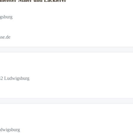
meister Maler und Lackierer
igsburg
sse.de
642 Ludwigsburg
udwigsburg