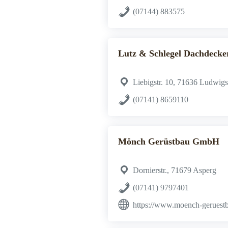
(07144) 883575
Lutz & Schlegel Dachdeck
Liebigstr. 10, 71636 Ludwig
(07141) 8659110
Mönch Gerüstbau GmbH
Dornierstr., 71679 Asperg
(07141) 9797401
https://www.moench-geruest