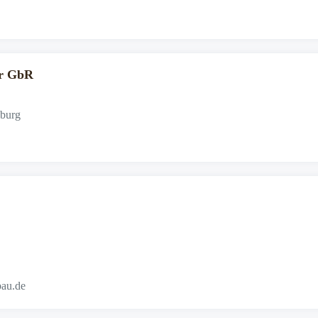
er GbR
sburg
bau.de