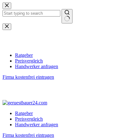
Zum
Inhalt
springen
Keine
Ergebnisse
Ratgeber
Preisvergleich
Handwerker anfragen
Firma kostenfrei eintragen
Ratgeber
Preisvergleich
Handwerker anfragen
Firma kostenfrei eintragen