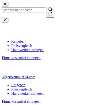
Zum
Inhalt
springen
Keine
Ergebnisse
Ratgeber
Preisvergleich
Handwerker anfragen
Firma kostenfrei eintragen
Ratgeber
Preisvergleich
Handwerker anfragen
Firma kostenfrei eintragen