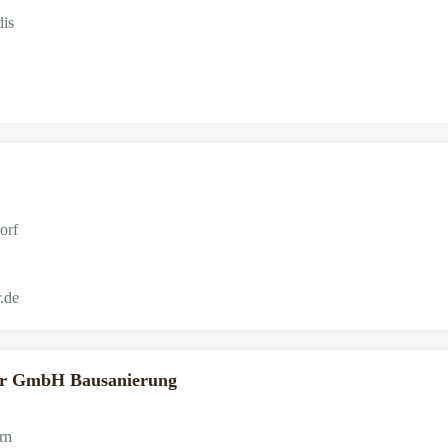
dis
orf
.de
er GmbH Bausanierung
rn