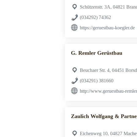
Schützenstr. 3A, 04821 Bran
(034292) 74362
https://geruestbau-koegler.de
G. Remler Gerüstbau
Beuchaer Str. 4, 04451 Borsd
(034291) 381660
http://www.geruestbau-remler
Zaulich Wolfgang & Partn
Eichenweg 10, 04827 Mache