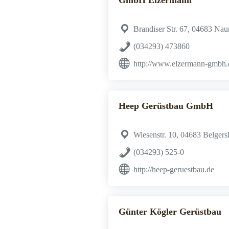
GmbH Elzermann
Brandiser Str. 67, 04683 Na
(034293) 473860
http://www.elzermann-gmbh.
Heep Gerüstbau GmbH
Wiesenstr. 10, 04683 Belgers
(034293) 525-0
http://heep-geruestbau.de
Günter Kögler Gerüstbau