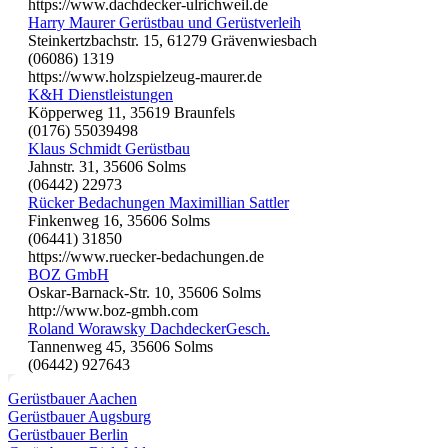
https://www.dachdecker-ulrichweil.de
Harry Maurer Gerüstbau und Gerüstverleih
Steinkertzbachstr. 15, 61279 Grävenwiesbach
(06086) 1319
https://www.holzspielzeug-maurer.de
K&H Dienstleistungen
Köpperweg 11, 35619 Braunfels
(0176) 55039498
Klaus Schmidt Gerüstbau
Jahnstr. 31, 35606 Solms
(06442) 22973
Rücker Bedachungen Maximillian Sattler
Finkenweg 16, 35606 Solms
(06441) 31850
https://www.ruecker-bedachungen.de
BOZ GmbH
Oskar-Barnack-Str. 10, 35606 Solms
http://www.boz-gmbh.com
Roland Worawsky DachdeckerGesch.
Tannenweg 45, 35606 Solms
(06442) 927643
Gerüstbauer Aachen
Gerüstbauer Augsburg
Gerüstbauer Berlin