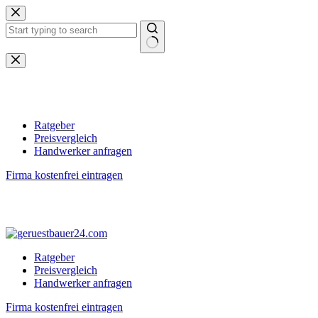
Zum
Inhalt
springen
Keine
Ergebnisse
Ratgeber
Preisvergleich
Handwerker anfragen
Firma kostenfrei eintragen
Ratgeber
Preisvergleich
Handwerker anfragen
Firma kostenfrei eintragen