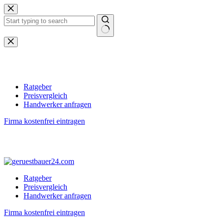
Zum
Inhalt
springen
Keine
Ergebnisse
Ratgeber
Preisvergleich
Handwerker anfragen
Firma kostenfrei eintragen
Ratgeber
Preisvergleich
Handwerker anfragen
Firma kostenfrei eintragen