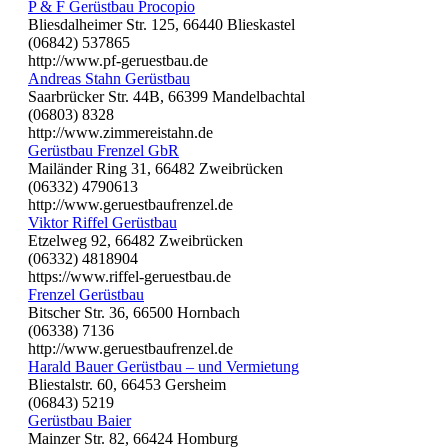
P & F Gerüstbau Procopio
Bliesdalheimer Str. 125, 66440 Blieskastel
(06842) 537865
http://www.pf-geruestbau.de
Andreas Stahn Gerüstbau
Saarbrücker Str. 44B, 66399 Mandelbachtal
(06803) 8328
http://www.zimmereistahn.de
Gerüstbau Frenzel GbR
Mailänder Ring 31, 66482 Zweibrücken
(06332) 4790613
http://www.geruestbaufrenzel.de
Viktor Riffel Gerüstbau
Etzelweg 92, 66482 Zweibrücken
(06332) 4818904
https://www.riffel-geruestbau.de
Frenzel Gerüstbau
Bitscher Str. 36, 66500 Hornbach
(06338) 7136
http://www.geruestbaufrenzel.de
Harald Bauer Gerüstbau – und Vermietung
Bliestalstr. 60, 66453 Gersheim
(06843) 5219
Gerüstbau Baier
Mainzer Str. 82, 66424 Homburg